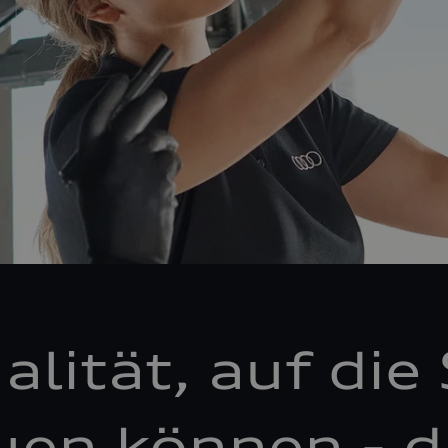
alität, auf die 
uen können - d