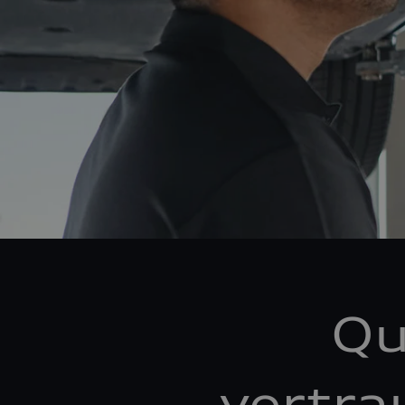
Qu
vertra